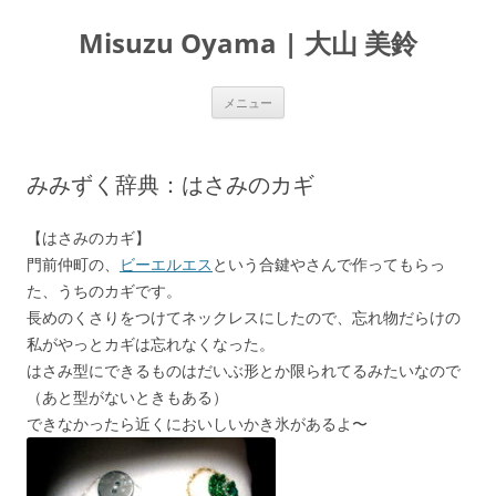
Misuzu Oyama | 大山 美鈴
コ
メニュー
ン
テ
ン
ツ
へ
みみずく辞典：はさみのカギ
ス
キ
ッ
プ
【はさみのカギ】
門前仲町の、
ビーエルエス
という合鍵やさんで作ってもらっ
た、うちのカギです。
長めのくさりをつけてネックレスにしたので、忘れ物だらけの
私がやっとカギは忘れなくなった。
はさみ型にできるものはだいぶ形とか限られてるみたいなので
（あと型がないときもある）
できなかったら近くにおいしいかき氷があるよ〜