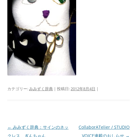
カテゴリー:
みみずく辞典
| 投稿日:
2012年8月4日
|
投
←
みみずく辞典：サインのネッ
CollaborATelier / STUDIO
稿
クレス、ぎんちゃん
VOICE連載のおしらせ
→