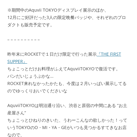
※期間中のAquvii TOKYOディスプレイ展示のほか、
12月にご好評だった3人の限定晩餐バッジや、それぞれのプロ
ダクトも販売予定です。
– – – – – – – – – –
昨年末にROCKETで１日だけ限定で行った展示
『THE FIRST
SUPPER』
ちょこっとだけお料理がふえてAquviiTOKYOで復活です。
パンだいじょうぶかな…
ROCKET来れなかったかたも、今度は２月いっぱい展示してる
のでゆっくりおいでくださいな
AquviiTOKYOは明治通り沿い、渋谷と原宿の中間にある “お土
産屋さん”
ちょこっとひねりのきいた、うわーこんなの欲しかった！って
いうTOKYOのO・MI・YA・GEがいつも見つかるすてきなお店
なので、