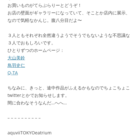
お買いものがてらぶらりーとどうぞ！
お店の壁面がギャラリーになっていて、そことか店内に展示、
なので気軽なかんじ。腹八分目だよ〜
３人ともそれぞれ全然違うようでそうでもないような不思議な
３人でおもしろいです。
ひとりずつのホームページ：
大山美鈴
鳥羽史仁
Q-TA
ちなみに、きっと、途中作品がふえるかもなのでちょこちょこ
twitterとかでお知らせします。
間に合わなそうなんだ…へへ…
– – – – – – – – – –
aquviiTOKYOeatrium