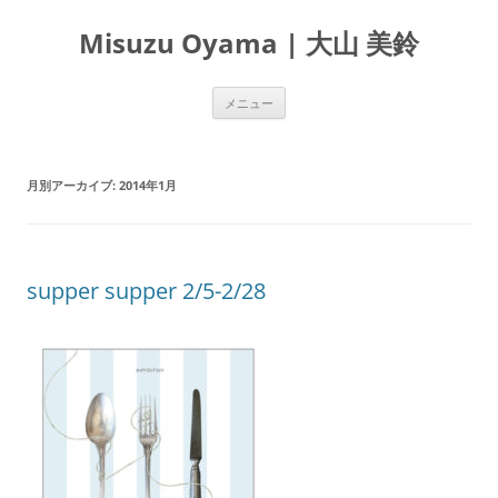
Misuzu Oyama | 大山 美鈴
コ
メニュー
ン
テ
ン
ツ
へ
月別アーカイブ:
2014年1月
ス
キ
ッ
プ
supper supper 2/5-2/28