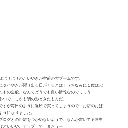
はパリパリのたいやきが空前の大ブームです。
にタイやきが躍り出る日がくるとは！（ちなみに１位はぷ
たもの全般、なんてどうでも良い情報なのでしょう）
あつで、しかも鯛の形ときたもんだ。
ですが毎日のように近所で買ってしまうので、お店のおば
ようになりました。
ブログとの距離をつかめないようで、なんか書いてる途中
けどいいや、アップしてしまおうー