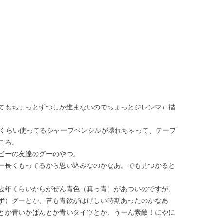
てもちょっとずつしか進まないのでちょっとジレンマ）描
年くらい使ってるシャープペンシルが壊れちゃって、テープ
ころ。
ビーの友達のグーのやつ。
ー長くもってるから思い込みなのかなあ。でも見つかると
去年くらいからがぜん青色（真っ青）があついのですが、
ず）グーとか、昔も青欲がはげしい時期あったのかなあ
とか青いかばんとか青いタイツとか、うーん素敵！にやに