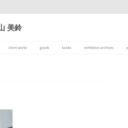
大山 美鈴
コ
ン
client works
goods
books
exhibition archives
p
テ
ン
ツ
へ
ス
キ
ッ
プ