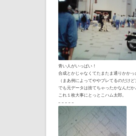
青い人がいっぱい！
合成とかじゃなくてたまたま通りかかっ
（まあ例によってややブレてるのだけど
でも元データは捨てちゃったかなんだか
これ１枚大事にとっとこハム太郎。
– – – – –