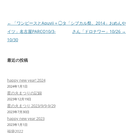
投
←
「ワンピースとAquvii＋◯タ
「シブカル祭。2014」おめんや
稿
イツ」名古屋PARCO10/3-
さん「ドロナワー」10/26
→
ナ
10/30
ビ
ゲ
最近の投稿
ー
シ
happy new year! 2024
ョ
2024年1月1日
ン
星の火まつりの記録
2023年12月19日
星の火まつり 2023/9/9-9/29
2023年7月30日
happy new year 2023
2023年1月1日
福袋2022