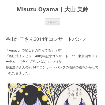
Misuzu Oyama | 大山 美鈴
コ
メニュー
ン
テ
ン
ツ
へ
谷山浩子さん2014年コンサートパンフ
ス
キ
ッ
プ
「Amazonで変なもの売ってる」（本）
「谷山浩子デビュー40周年記念コンサート at 東京国際フォ
ーラム」（ライブアルバム）につづき、
谷山浩子さんの2014年コンサートパンフの表紙の絵をかかせて
いただきました。