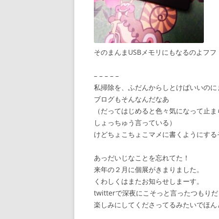
そのまんまUSBメモリにもなるのよフフ
– – – – –
私掃除を、ふだんからしとけばいいのに
ブログもそんなんだなあ
（だってはじめると色々気になって止ま
しょっちゅう言っている）
けどちょこちょこマメに書くようにする
あっだいじなことを忘れてた！
来年の２月に個展がきまりました。
くわしくはまたお知らせしまーす。
twitterで深夜にこそっと言ったつ
楽しみにしてくださってるみたいでほん