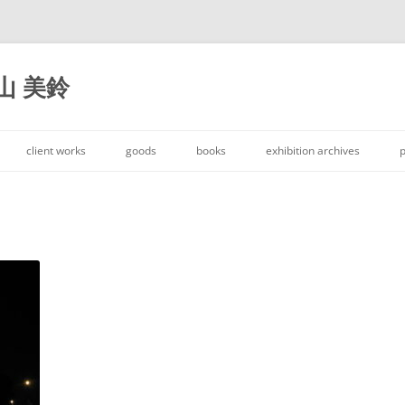
大山 美鈴
コ
ン
client works
goods
books
exhibition archives
p
テ
ン
ツ
へ
ス
キ
ッ
プ