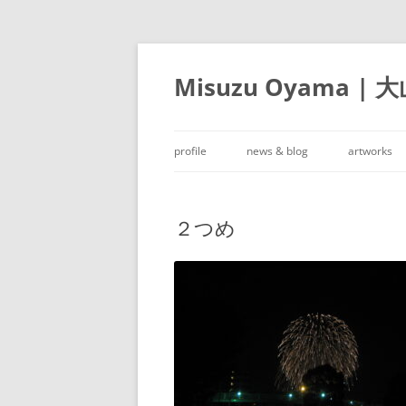
Misuzu Oyama | 
profile
news & blog
artworks
２つめ