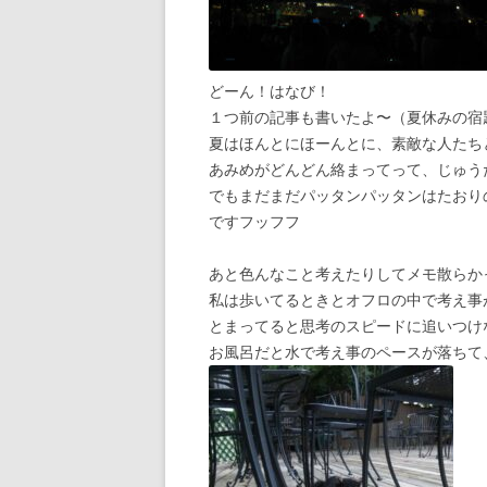
どーん！はなび！
１つ前の記事も書いたよ〜（夏休みの宿
夏はほんとにほーんとに、素敵な人たち
あみめがどんどん絡まってって、じゅう
でもまだまだパッタンパッタンはたおり
ですフッフフ
あと色んなこと考えたりしてメモ散らか
私は歩いてるときとオフロの中で考え事
とまってると思考のスピードに追いつけ
お風呂だと水で考え事のペースが落ちて