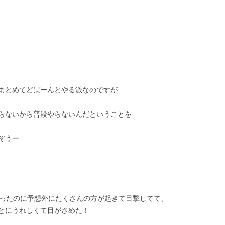
まとめてどばーんとやる派なのですが
らないから普段やらないんだということを
ぞうー
もりだったのに予想外にたくさんの方が起きて目撃してて、
とにうれしくて目がさめた！