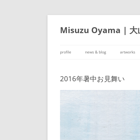
Misuzu Oyama | 
profile
news & blog
artworks
2016年暑中お見舞い