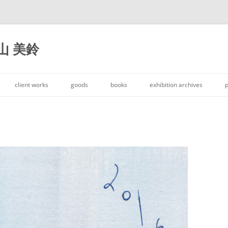
大山 美鈴
コ
ン
client works
goods
books
exhibition archives
p
テ
ン
ツ
へ
ス
キ
ッ
プ