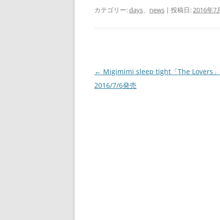
カテゴリー:
days
、
news
| 投稿日:
2016年7
投
←
Migimimi sleep tight「The Lovers」
稿
2016/7/6発売
ナ
ビ
ゲ
ー
シ
ョ
ン