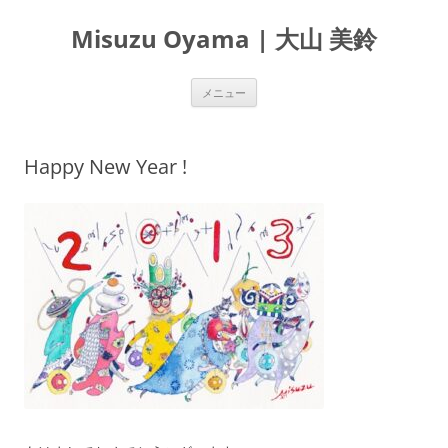
Misuzu Oyama | 大山 美鈴
コ
メニュー
ン
テ
ン
ツ
へ
Happy New Year !
ス
キ
ッ
プ