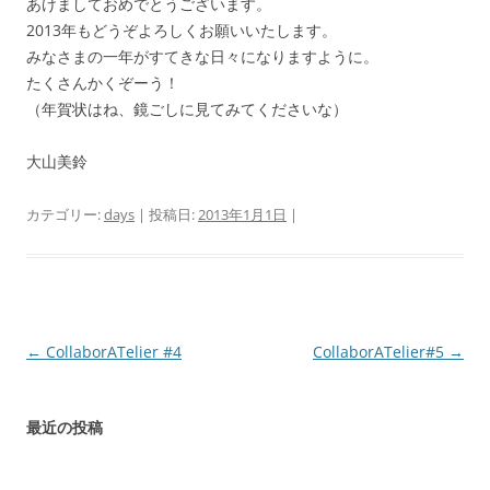
あけましておめでとうございます。
2013年もどうぞよろしくお願いいたします。
みなさまの一年がすてきな日々になりますように。
たくさんかくぞーう！
（年賀状はね、鏡ごしに見てみてくださいな）
大山美鈴
カテゴリー:
days
| 投稿日:
2013年1月1日
|
投
←
CollaborATelier #4
CollaborATelier#5
→
稿
ナ
最近の投稿
ビ
ゲ