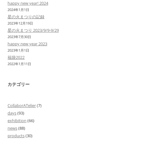
happy new year! 2024
ー
2024年1月1日
シ
星の火まつりの記録
ョ
2023年12月19日
星の火まつり 2023/9/9-9/29
ン
2023年7月30日
happy new year 2023
2023年1月1日
福袋2022
2022年1月11日
カテゴリー
CollaborATelier
(7)
days
(93)
exhibition
(66)
news
(88)
products
(30)