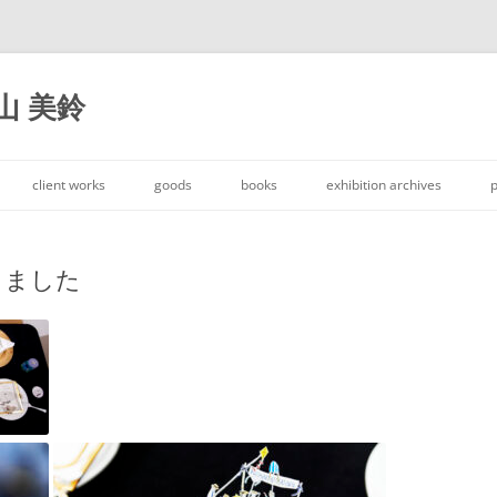
大山 美鈴
コ
ン
client works
goods
books
exhibition archives
p
テ
ン
ツ
へ
ス
終了しました
キ
ッ
プ