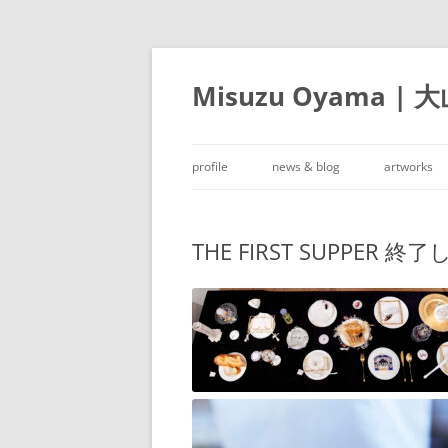
Misuzu Oyama | 
profile
news & blog
artworks
THE FIRST SUPPER 