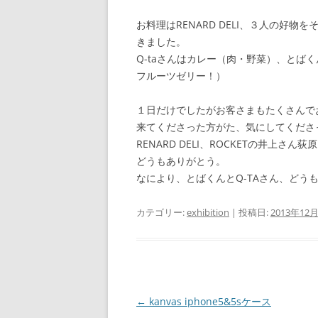
お料理はRENARD DELI、３人の好
きました。
Q-taさんはカレー（肉・野菜）、とば
フルーツゼリー！）
１日だけでしたがお客さまもたくさんで
来てくださった方がた、気にしてくださ
RENARD DELI、ROCKETの井上
どうもありがとう。
なにより、とばくんとQ-TAさん、どう
カテゴリー:
exhibition
| 投稿日:
2013年12
投
←
kanvas iphone5&5sケース