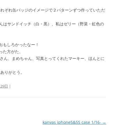
物をそれぞれ缶バッジのイメージで２パターンずつ作っていただ
くんはサンドイッチ（白・黒）、私はゼリー（野菜・虹色の
おもしろかったなー！
った方がた、
さん荻原さん、まめちゃん、写真とってくれたマーキー、ほんとに
もありがとう。
月29日
|
kanvas iphone5&5S case 1/16-
→